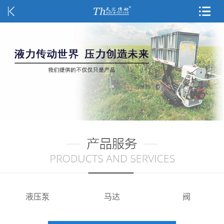
液压泵
马达
阀
液压单驱压路机