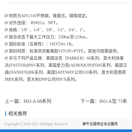
Ø
材质为AIS1316不锈钢，锥面式，钢珠锁定。
Ø
对外连接： BSP(G)、NPT。
Ø
规格：1/8" 、1/4" 、3/8"、1/2"、3/4"、1"。
Ø
接合状态下最大工作压力：250bar至125bar。
Ø
国际标准（互换性）：ISO7241-1B。
Ø
密封材质：
标准供货氟橡胶VITON+PTFE
。其他可按需提供。
Ø
并与下列产品互换：美国派克（PARKER）60系列、意大利快事
达(FASTER)HNV系列、美国爱力克(AEROQUIP)FD45系列、美国汉
森(HANSEN)HK系列、美国SAFEWAY公司S10系列、意大利意图奇
IRBX系列、意大利DNP公司PBVX系列
。
上一篇：
ISO-A 68系列
下一篇：
ISO-A型 73系
相关推荐
Copyright © 2018-2021 All Rights Reserved
犀牛云提供企业云服务